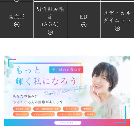
男性型脱毛
メディカル
高血圧
症
ED
ダイエット
(AGA)