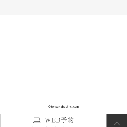
© tenpakubashi-cl.com