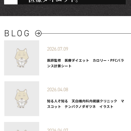
SGLT2阻害薬は、余分な糖を尿として体外に排出する薬です。
相当（ご飯1〜1.5膳分）の糖が排泄され、体重・内臓脂
す。食事制限だけでは難しい方に、医学的なサポートを提
BLOG
PLAN ご料金・プラン
2026.07.09
STANDARD
医師監修　医療ダイエット　カロリー・PFCバラ
ダパグリフロジン 10mg｜30錠
ンス計算シート
¥10,000
税込／1ヶ月分
体重・内臓脂肪の減少
2026.04.08
血圧改善効果
コストを抑えたい方に
知る人ぞ知る　天白橋内科内視鏡クリニック　マ
効果はプレミアムと同等
スコット　テンパクノダギツネ　イラスト
EFFECT 期待できる効果
2026.04.07