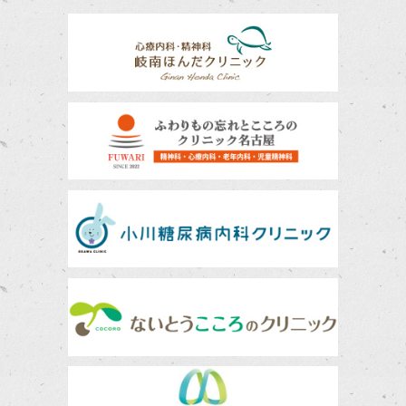
　　7/7（火）　鎮静可３枠 ／ 鎮静不可 １枠

　　7/8（水）　鎮静可 ４枠 ／ 鎮静不可 １枠

　　7/9（木）　鎮静可 ２枠 ／ 鎮静不可 １枠

　　7/10（金）　鎮静不可 １枠

　　7/11（土）　鎮静可１枠 

　　7/12（日・特別診療）　鎮静可３枠 ／ 鎮静不可 １枠

　　7/13（月）　鎮静可３枠 ／ 鎮静不可 １枠

 ご予約について

胃カメラ・大腸カメラ同日施行も可能です（条件あり）

https://tenpakubashi-cl.reserve.ne.jp/sp/in
052-808-7201
2026.06.01
令和８年７月２３日から２８日は夏季休暇となります。