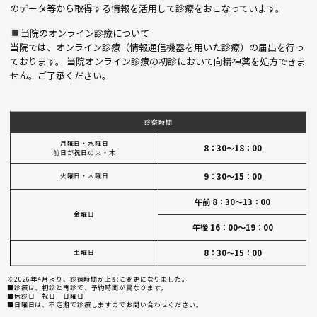
のデータ等から取得する情報を活用して診療をおこなっています。
当院のオンライン診療について
当院では、オンライン診療（情報通信機器を用いた診療）の届出を行っ
ております。 当院オンライン診療の初診において向精神薬を処方できま
せん。ご了承ください。
診察時間
月曜日・水曜日
8：30～18：00
前日が祝日の火・木
9：30～15：00
火曜日・木曜日
午前 8：30～13：00
金曜日
午後 16：00～19：00
8：30～15：00
土曜日
※2026年4月より、診療時間が上記に変更になりました。
■診療は、初診と再診で、予約時間が異なります。
■休診日 祝日 日曜日
■日曜日は、不定期で診療しますのでお問い合わせください。