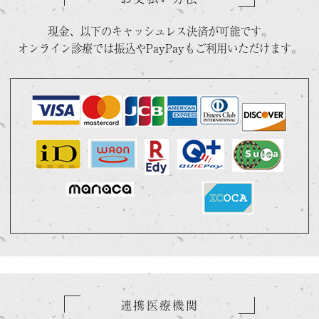
2026.08.03
現金、以下のキャッシュレス決済が可能です。
薬価改定に伴いましてマンジャロを値下げしました。ご確認
ください。
オンライン診療では振込やPayPayもご利用いただけます。
こちら
https://tenpakubashi-cl.com/medical-diet/
2026.07.18
7月23日から28日は夏季休業とさせていただきます。
残薬にご注意ください。
2026.07.04
７月２３日から２８日は

夏休みで休診です

 大腸カメラ空き枠情報（7月6日〜7月13日）

※平日・土曜日は診療／7/12（日）は特別診療あり

連携医療機関
　　7/6（月）　 鎮静不可 １枠
