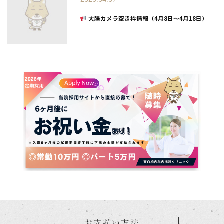
体重減少
内臓脂肪
 大腸カメラ空き枠情報（4月8日～4月18日）
平均2〜3kgの
内臓脂肪の
体重減少効果
減少が期待
FLOW 受診の流れ
1
2
→
→
ご来院・問診
採血検査
既往歴・内服薬・
血糖・腎機能・
腎機能を確認
尿検査を施行
ご注意・適応外となる場合
以下の方はご利用いただけない場合があります：妊娠中・授乳中の方／透析
方。 また、内服開始後に尿路感染・頻尿・性器カンジダ症等が生じる場
グラムは自費診療です。健康保険は使用できません。
天白橋内科内視鏡クリニック
院長 野田久嗣 ｜ 名古屋市天白区 ｜ 地下鉄鶴舞線 原駅すぐ
お支払い方法