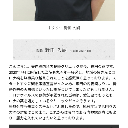
ドクター 野田 久嗣
野田 久嗣
院長
Hisatsugu Noda
こんにちは。天白橋内科内視鏡クリニック院長、野田久嗣です。
2020年4月に開院した当院も丸４年半経過し、地域の皆さんとコ
ロナ禍を無事乗り越えられたことを感慨深く思っております。ス
タートすぐに緊急事態宣言だったため、専門の内視鏡よりは、発
熱外来の天白橋といった印象がついてしまったかもしれません。
コロナウイルスのお薬が承認された当初は、愛知県でもっともコ
ロナの薬を処方しているクリニックだったそうです。
発熱外来も無事システム化されましたので、風邪症状でお困りの
方々の対応はこのまま、これからは専門である内視鏡診療にもよ
り一層力を入れていきたいと思っております。