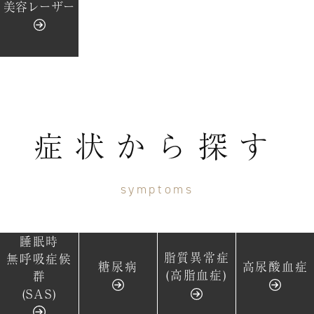
美容レーザー
症状から探す
symptoms
睡眠時
脂質異常症
無呼吸症候
糖尿病
高尿酸血症
(高脂血症)
群
(SAS)