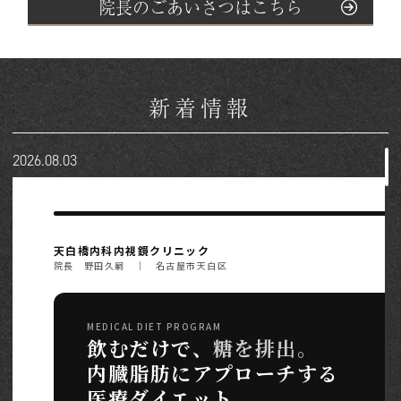
院長のごあいさつはこちら
新着情報
2026.08.03
天白橋内科内視鏡クリニック
院長 野田久嗣 ｜ 名古屋市天白区
MEDICAL DIET PROGRAM
飲むだけで、
糖を排出。
内臓脂肪にアプローチする
医療ダイエット。