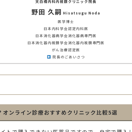
天白橋内科内視鏡クリニック院長
野田 久嗣
Hisatsugu Noda
医学博士
日本内科学会認定内科医
日本消化器病学会消化器病専門医
日本消化器内視鏡学会消化器内視鏡専門医
がん治療認定医
院長のごあいさつ
？オンライン診療おすすめクリニック比較5選
サイトで購入できない医薬品ですので、自宅で購入