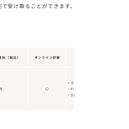
宅で受け取ることができます。
送料（税込）
オンライン診療
支払方法
診療時
・クレジットカード
0:00〜24:00
円
〇
・PayPay
※年末年始を
・DMMポイント