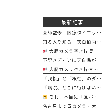
最新記事
医師監修 医療ダイエット カロリー・PFCバランス計算シート
知る人ぞ知る 天白橋内科内視鏡クリニック マスコット テンパクノダギツネ イラスト
大腸カメラ空き枠情報（4月8日～4月18日）
下記メディアに天白橋が紹介されました
大腸カメラ空き枠情報（2月20日～2月28日）
「我慢」と「根性」のダイエットはもう終わり。医師が寄り添う“科学的な減量”で、理想の自分を今度こそ手に入れる
「病院、どこに行けばいい？」と迷うあなたへ。内科・発熱からダイエット・脱毛まで“まとめて相談できる”新しいクリニックのカタチ
それ、本当に「風邪」ですか？〜冬の長引く鼻・のどの不調は“隠れ花粉症”かもしれません〜
名古屋市で胃カメラ・大腸カメラなら 日曜診療・鎮静検査対応｜天白橋内科内視鏡クリニック