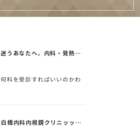
「病院、どこに行けばいい？」と迷うあなたへ。内科・発熱からダイエット・脱毛まで“まとめて相談できる”新しいクリニックのカタチ
、何科を受診すればいいのかわ
名古屋市天白区で医療脱毛なら天白橋内科内視鏡クリニッック｜ジェントルマックスプロプラス