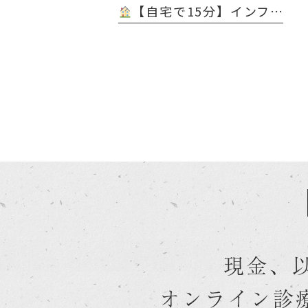
【自宅で15分】インフル＆コロナ 同時判定 医療用抗原キット 販売開始 ＠天白橋内科内視鏡クリニック
現金、
オンライン診療