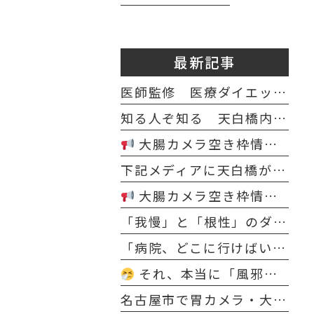
最新記事
医師監修 医療ダイエット カロリー・PFCバランス計算シート
知る人ぞ知る 天白橋内科内視鏡クリニック マスコット テンパクノダギツネ イラスト
大腸カメラ空き枠情報（4月8日～4月18日）
下記メディアに天白橋が紹介されました
大腸カメラ空き枠情報（2月20日～2月28日）
「我慢」と「根性」のダイエットはもう終わり。医師が寄り添う“科学的な減量”で、理想の自分を今度こそ手に入れる
「病院、どこに行けばいい？」と迷うあなたへ。内科・発熱からダイエット・脱毛まで“まとめて相談できる”新しいクリニックのカタチ
それ、本当に「風邪」ですか？〜冬の長引く鼻・のどの不調は“隠れ花粉症”かもしれません〜
名古屋市で胃カメラ・大腸カメラなら 日曜診療・鎮静検査対応｜天白橋内科内視鏡クリニック