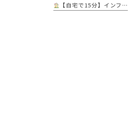
【自宅で15分】インフル＆コロナ 同時判定 医療用抗原キット 販売開始 ＠天白橋内科内視鏡クリニック