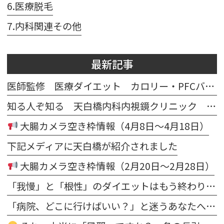
6.医療脱毛
7.内科関連その他
最新記事
医師監修 医療ダイエット カロリー・PFCバランス計算シート
知る人ぞ知る 天白橋内科内視鏡クリニック マスコット テンパクノダギツネ イラスト
大腸カメラ空き枠情報（4月8日～4月18日）
下記メディアに天白橋が紹介されました
大腸カメラ空き枠情報（2月20日～2月28日）
「我慢」と「根性」のダイエットはもう終わり。医師が寄り添う“科学的な減量”で、理想の自分を今度こそ手に入れる
「病院、どこに行けばいい？」と迷うあなたへ。内科・発熱からダイエット・脱毛まで“まとめて相談できる”新しいクリニックのカタチ