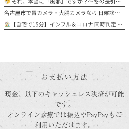
それ、本当に「風邪」ですか？〜冬の長引く鼻・のどの不調は“隠れ花粉症”かもしれません〜
名古屋市で胃カメラ・大腸カメラなら 日曜診療・鎮静検査対応｜天白橋内科内視鏡クリニック
【自宅で15分】インフル＆コロナ 同時判定 医療用抗原キット 販売開始 ＠天白橋内科内視鏡クリニック
お支払い方法
現金、以下のキャッシュレス決済が可能
です。
オンライン診療では振込やPayPayもご
利用いただけます。