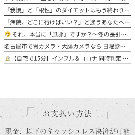
「我慢」と「根性」のダイエットはもう終わり。医師が寄り添う“科学的な減量”で、理想の自分を今度こそ手に入れる
「病院、どこに行けばいい？」と迷うあなたへ。内科・発熱からダイエット・脱毛まで“まとめて相談できる”新しいクリニックのカタチ
それ、本当に「風邪」ですか？〜冬の長引く鼻・のどの不調は“隠れ花粉症”かもしれません〜
名古屋市で胃カメラ・大腸カメラなら 日曜診療・鎮静検査対応｜天白橋内科内視鏡クリニック
【自宅で15分】インフル＆コロナ 同時判定 医療用抗原キット 販売開始 ＠天白橋内科内視鏡クリニック
お支払い方法
現金、以下のキャッシュレス決済が可能