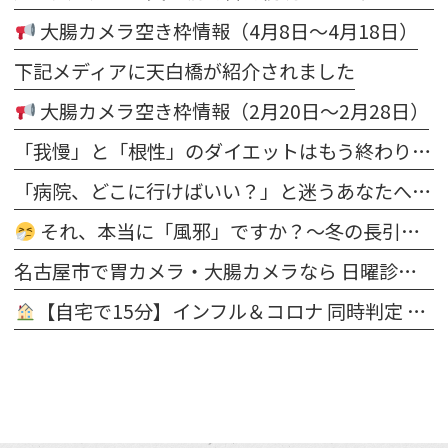
大腸カメラ空き枠情報（4月8日～4月18日）
下記メディアに天白橋が紹介されました
大腸カメラ空き枠情報（2月20日～2月28日）
「我慢」と「根性」のダイエットはもう終わり。医師が寄り添う“科学的な減量”で、理想の自分を今度こそ手に入れる
「病院、どこに行けばいい？」と迷うあなたへ。内科・発熱からダイエット・脱毛まで“まとめて相談できる”新しいクリニックのカタチ
それ、本当に「風邪」ですか？〜冬の長引く鼻・のどの不調は“隠れ花粉症”かもしれません〜
名古屋市で胃カメラ・大腸カメラなら 日曜診療・鎮静検査対応｜天白橋内科内視鏡クリニック
【自宅で15分】インフル＆コロナ 同時判定 医療用抗原キット 販売開始 ＠天白橋内科内視鏡クリニック