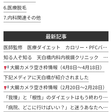
6.医療脱毛
7.内科関連その他
最新記事
医師監修 医療ダイエット カロリー・PFCバランス計算シート
知る人ぞ知る 天白橋内科内視鏡クリニック マスコット テンパクノダギツネ イラスト
大腸カメラ空き枠情報（4月8日～4月18日）
下記メディアに天白橋が紹介されました
大腸カメラ空き枠情報（2月20日～2月28日）
「我慢」と「根性」のダイエットはもう終わり。医師が寄り添う“科学的な減量”で、理想の自分を今度こそ手に入れる
「病院、どこに行けばいい？」と迷うあなたへ。内科・発熱からダイエット・脱毛まで“まとめて相談できる”新しいクリニックのカタチ