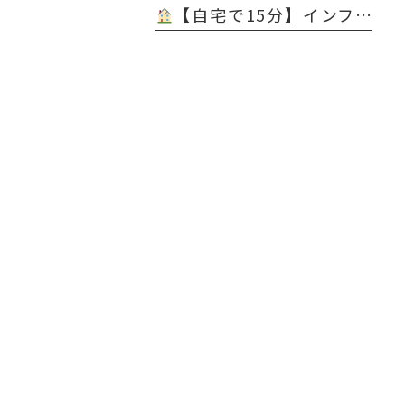
【自宅で15分】インフル＆コロナ 同時判定 医療用抗原キット 販売開始 ＠天白橋内科内視鏡クリニック