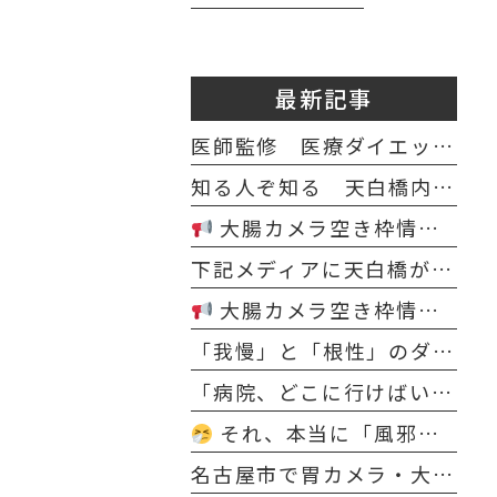
最新記事
医師監修 医療ダイエット カロリー・PFCバランス計算シート
知る人ぞ知る 天白橋内科内視鏡クリニック マスコット テンパクノダギツネ イラスト
大腸カメラ空き枠情報（4月8日～4月18日）
下記メディアに天白橋が紹介されました
大腸カメラ空き枠情報（2月20日～2月28日）
「我慢」と「根性」のダイエットはもう終わり。医師が寄り添う“科学的な減量”で、理想の自分を今度こそ手に入れる
「病院、どこに行けばいい？」と迷うあなたへ。内科・発熱からダイエット・脱毛まで“まとめて相談できる”新しいクリニックのカタチ
それ、本当に「風邪」ですか？〜冬の長引く鼻・のどの不調は“隠れ花粉症”かもしれません〜
名古屋市で胃カメラ・大腸カメラなら 日曜診療・鎮静検査対応｜天白橋内科内視鏡クリニック